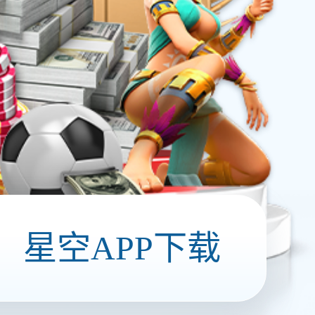
人可与我们联系处理。
新等领域屡获殊荣。