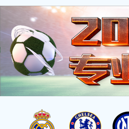
一、引言
ky开云体育官网平台为用户提
二、信息收集范围
我们可能收集以下信息：
注册信息：如手机号、昵称、