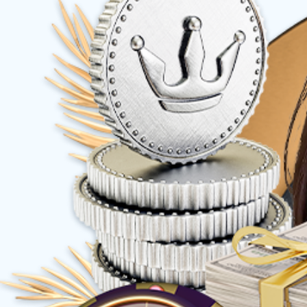
法律法规要求或监管部门依法
五、信息保护措施
平台采用多重防护机制确保ky
HTTPS 加密传输
权限分级与访问控制
系统审计与异常行为识别
六、用户权利
您拥有以下数据权利：
访问、更正、删除个人信息
申请注销账户或停止使用服务
关闭授权功能如位置服务或通
七、未成年人保护