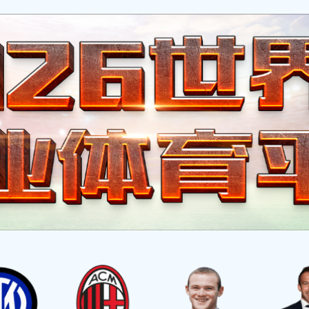
隐私政策
供便捷、实时的体育赛事内容，在保障服务体验的同时，我们高度重视
头像等基础资料