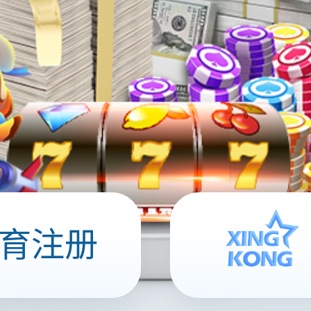
户提供注册服务。如发现未成年人信息，我们将及时删除。如您是监护
通过平台公告、推送等方式提前告知。
：support@hzescjc.com
荣誉与奖项
 致力于为用户提供优质的体育赛事服务，平台在安全合规、技术创