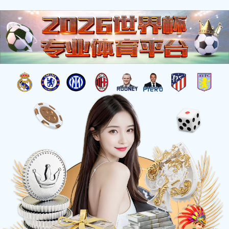
注册入口
全天更新 ·
ky开云体育官网
赛事实时同步
无论您身在何处，
ky开云体育官网APP
为您带来高
速、高清、稳定的观赛体验。
下载客户端
网页端访问